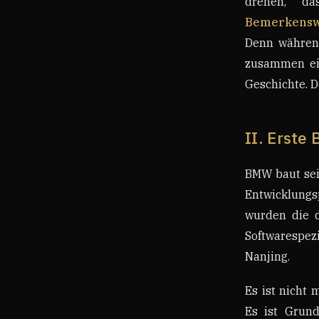
drehen, da
Bemerkenswer
Denn während
zusammen ein
Geschichte. De
II. Erste
BMW baut sein
Entwicklung
wurden die d
Softwarespezi
Nanjing.
Es ist nicht
Es ist Grund