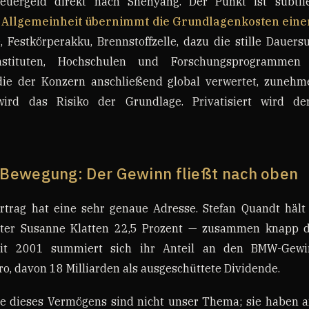
teuergeld direkt nach Shenyang. Der Punkt ist subtil
 Allgemeinheit übernimmt die Grundlagenkosten ein
 Festkörperakku, Brennstoffzelle, dazu die stille Dauers
Instituten, Hochschulen und Forschungsprogrammen
ie der Konzern anschließend global verwertet, zunehm
 wird das Risiko der Grundlage. Privatisiert wird d
e Bewegung: Der Gewinn fließt nach oben
rtrag hat eine sehr genaue Adresse. Stefan Quandt hält 
ter Susanne Klatten 22,5 Prozent — zusammen knapp d
eit 2001 summiert sich ihr Anteil an den BMW-Gew
ro, davon 18 Milliarden als ausgeschüttete Dividende.
e dieses Vermögens sind nicht unser Thema; sie haben a