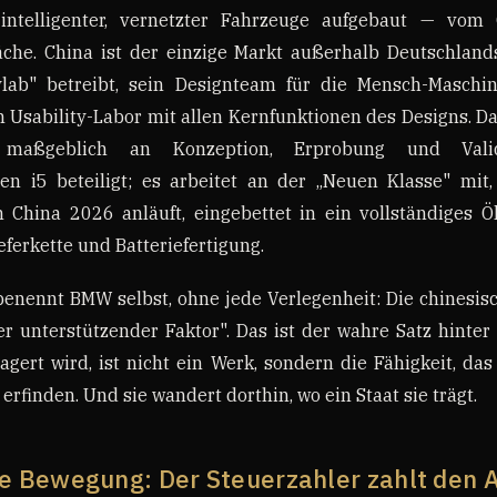
intelligenter, vernetzter Fahrzeuge aufgebaut — vom
äche. China ist der einzige Markt außerhalb Deutschland
lab" betreibt, sein Designteam für die Mensch-Maschine
Usability-Labor mit allen Kernfunktionen des Designs. Da
aßgeblich an Konzeption, Erprobung und Vali
hen i5 beteiligt; es arbeitet an der „Neuen Klasse" mit,
n China 2026 anläuft, eingebettet in ein vollständiges 
eferkette und Batteriefertigung.
benennt BMW selbst, ohne jede Verlegenheit: Die chinesis
er unterstützender Faktor". Das ist der wahre Satz hinter 
agert wird, ist nicht ein Werk, sondern die Fähigkeit, da
erfinden. Und sie wandert dorthin, wo ein Staat sie trägt.
te Bewegung: Der Steuerzahler zahlt den