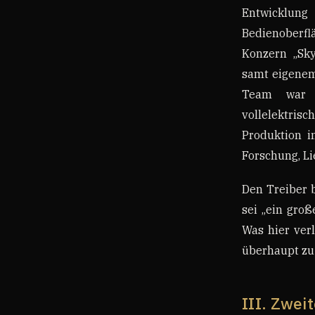
Entwicklung 
Bedienoberfl
Konzern „Sky
samt eigenem 
Team war m
vollelektrisc
Produktion i
Forschung, Li
Den Treiber 
sei „ein groß
Was hier verl
überhaupt zu 
III. Zwei