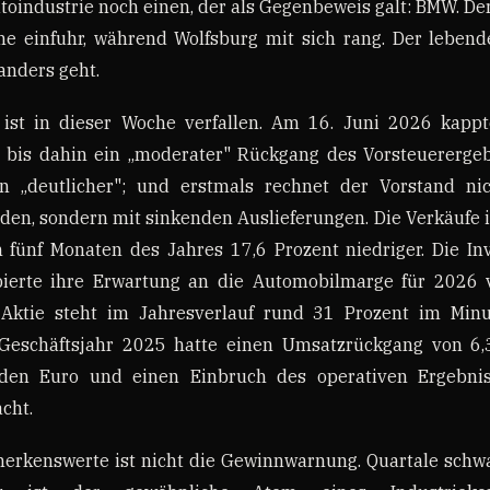
oindustrie noch einen, der als Gegenbeweis galt: BMW. De
e einfuhr, während Wolfsburg mit sich rang. Der lebende
anders geht.
 ist in dieser Woche verfallen. Am 16. Juni 2026 kap
 bis dahin ein „moderater" Rückgang des Vorsteuerergeb
n „deutlicher"; und erstmals rechnet der Vorstand n
den, sondern mit sinkenden Auslieferungen. Die Verkäufe 
n fünf Monaten des Jahres 17,6 Prozent niedriger. Die I
lbierte ihre Erwartung an die Automobilmarge für 2026 
 Aktie steht im Jahresverlauf rund 31 Prozent im Min
Geschäftsjahr 2025 hatte einen Umsatzrückgang von 6,
arden Euro und einen Einbruch des operativen Ergebni
cht.
erkenswerte ist nicht die Gewinnwarnung. Quartale schw