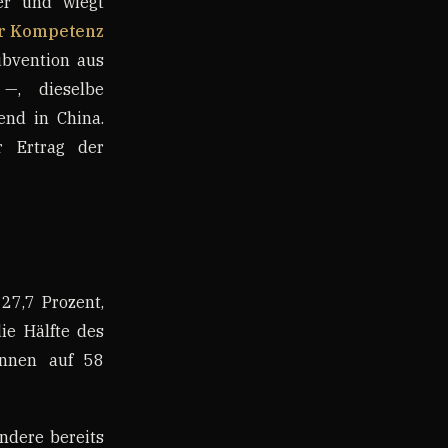
er und wiegt
er Kompetenz
ubvention aus
 —, dieselbe
end in China.
er Ertrag der
27,7 Prozent,
ie Hälfte des
innen auf 58
ndere bereits