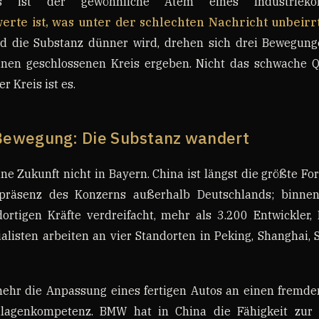
s ist der gewöhnliche Atem eines Industriek
te ist, was unter der schlechten Nachricht unbeirrt
 die Substanz dünner wird, drehen sich drei Bewegunge
en geschlossenen Kreis ergeben. Nicht das schwache Qu
r Kreis ist es.
 Bewegung: Die Substanz wandert
e Zukunft nicht in Bayern. China ist längst die größte F
spräsenz des Konzerns außerhalb Deutschlands; binnen
ortigen Kräfte verdreifacht, mehr als 3.200 Entwickler,
alisten arbeiten an vier Standorten in Peking, Shanghai,
 mehr die Anpassung eines fertigen Autos an einen fremd
lagenkompetenz. BMW hat in China die Fähigkeit zur 