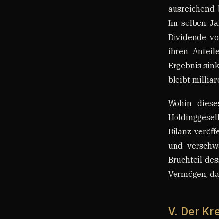
ausreichend b
Im selben Ja
Dividende vo
ihren Anteil
Ergebnis sink
bleibt millia
Wohin diese
Holdinggesell
Bilanz veröff
und verschw
Bruchteil des
Vermögen, das 
V. Der Kre