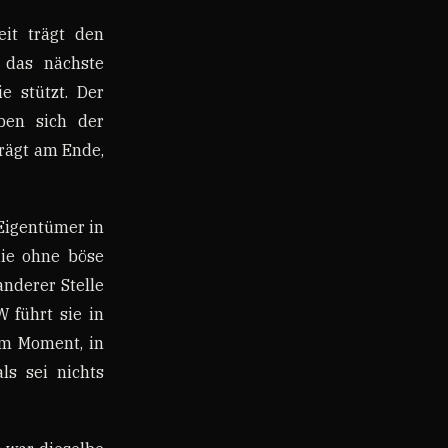
eit trägt den
 das nächste
e stützt. Der
eben sich der
trägt am Ende,
 Eigentümer in
die ohne böse
anderer Stelle
 führt sie in
dem Moment, in
ls sei nichts