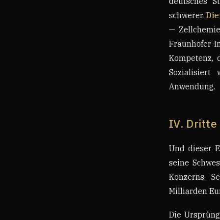
deutsches S
schwerer.
Die
— Zellchemie,
Fraunhofer-
Kompetenz, d
Sozialisiert
Anwendung.
IV. Dritt
Und dieser E
seine Schwes
Konzerns. S
Milliarden Eu
Die Ursprüng