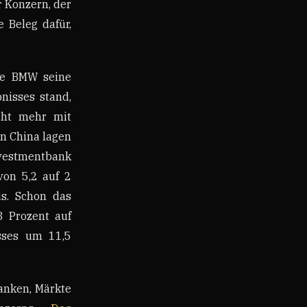
r Konzern, der
 Beleg dafür,
pte BMW seine
nisses stand,
icht mehr mit
in China lagen
nvestmentbank
von 5,2 auf 2
us. Schon das
3 Prozent auf
sses um 11,5
anken, Märkte