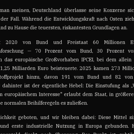
an meinen, Deutschland überlasse seine Konzerne sic
 der Fall. Während die Entwicklungskraft nach Osten zieh
and zu Hause die teuersten, riskantesten Grundlagen an.
t 2020 von Bund und Freistaat 60 Millionen E
lenforschung — 70 Prozent vom Bund, 30 Prozent v
in das europäische Großvorhaben IPCEI, bei dem allein
 1,25 Milliarden Euro beisteuerte. 2025 kamen 273 Milli
toffprojekt hinzu, davon 191 vom Bund und 82 von
dahinter ist der eigentliche Hebel: Die Einstufung als 
europäischem Interesse" erlaubt dem Staat, in größe
die normalen Beihilferegeln es zuließen.
lichkeit geboten, und wir bleiben dabei: Diese Mittel s
und erste industrielle Nutzung in Europa gebunden. E