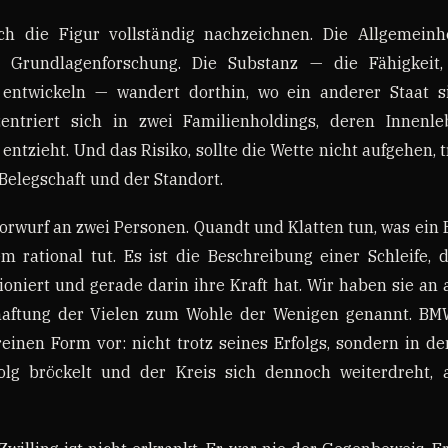
ch die Figur vollständig nachzeichnen. Die Allgemeinh
 Grundlagenforschung. Die Substanz — die Fähigkeit,
entwickeln — wandert dorthin, wo ein anderer Staat si
ntriert sich in zwei Familienholdings, deren Innenl
t entzieht. Und das Risiko, sollte die Wette nicht aufgehen, 
e Belegschaft und der Standort.
Vorwurf an zwei Personen. Quandt und Klatten tun, was ein
m rational tut. Es ist die Beschreibung einer Schleife, 
ioniert und gerade darin ihre Kraft hat. Wir haben sie an 
haftung der Vielen zum Wohle der Wenigen genannt. BMW
reinen Form vor: nicht trotz seines Erfolgs, sondern in 
lg bröckelt und der Kreis sich dennoch weiterdreht, a