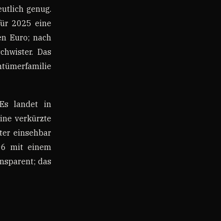
eutlich genug.
für 2025 eine
en Euro; nach
chwister. Das
entümerfamilie
Es landet in
ine verkürzte
ter einsehbar
96 mit einem
ansparent; das