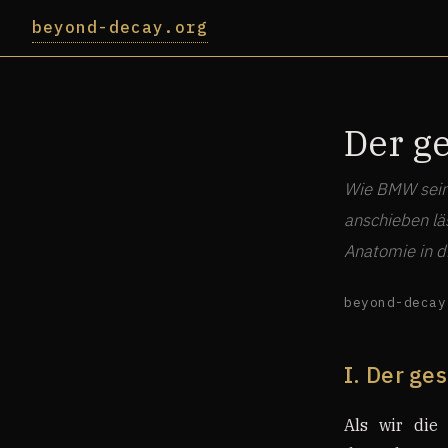
beyond-decay.org
Der g
Wie BMW seine
anschieben lä
Anatomie in 
beyond-decay
I. Der ge
Als wir die 