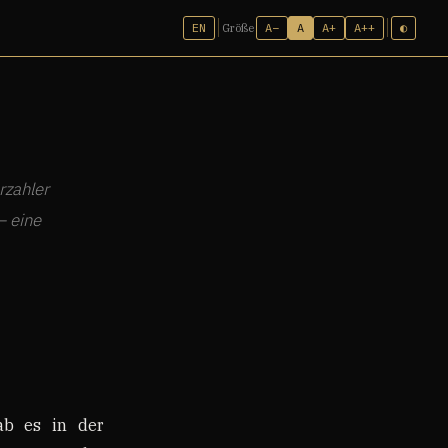
EN
A−
A
A+
A++
◐
Größe
rzahler
— eine
gab es in der