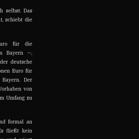
h selbst. Das
t, schiebt die
uro für die
on Bayern —,
 der deutsche
onen Euro für
 Bayern. Der
„Vorhaben von
rem Umfang zu
ind formal an
s fließt kein