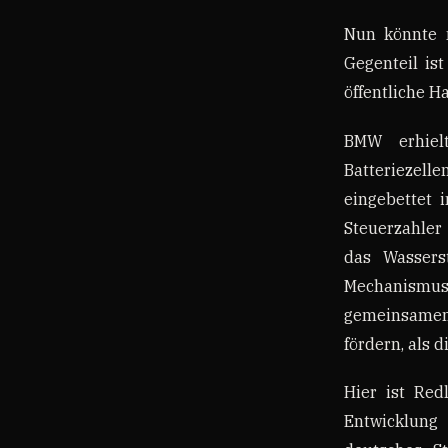
Nun könnte m
Gegenteil ist
öffentliche H
BMW erhiel
Batteriezel
eingebettet 
Steuerzahler
das Wassers
Mechanismus 
gemeinsamem 
fördern, als 
Hier ist Red
Entwicklung 