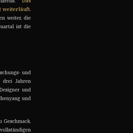
onzerns.
Das
 weiterläuft.
n weiter, die
artal ist die
orschungs- und
 drei Jahren
 Designer und
 Shenyang und
en Geschmack.
vollständigen