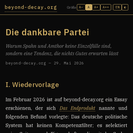
beyond-decay.org
A−
A
A+
A++
EN
◐
Größe
Die dankbare Partei
Warum Spahn und Amthor keine Einzelfälle sind,
sondern eine Tendenz, die nichts Gutes erwarten lässt
beyond-decay.org — 29. Mai 2026
I. Wiedervorlage
Im Februar 2026 ist auf beyond-decay.org ein Essay
erschienen, der sich
Das Endprodukt
nannte und
folgenden Befund vorlegte: Das deutsche politische
System hat keinen Kompetenzfilter; es selektiert