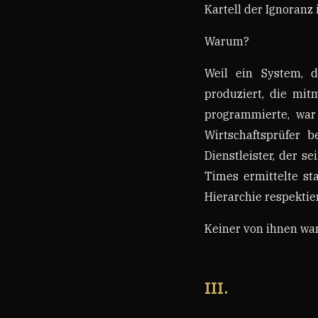
Kartell der Ignoranz 
Warum?
Weil ein System, 
produziert, die mit
programmierte, war 
Wirtschaftsprüfer b
Dienstleister, der s
Times ermittelte st
Hierarchie respektier
Keiner von ihnen war
III.