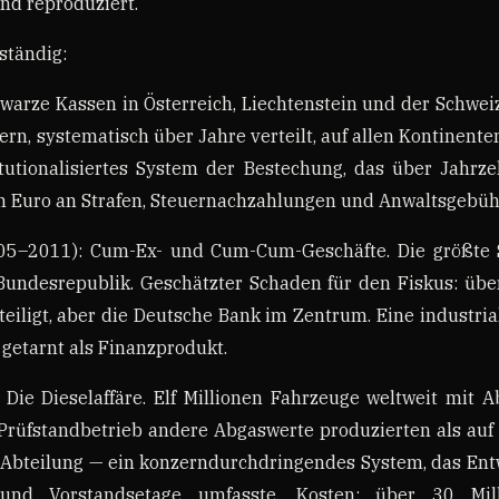
und reproduziert.
lständig:
warze Kassen in Österreich, Liechtenstein und der Schwei
rn, systematisch über Jahre verteilt, auf allen Kontinenten
tutionalisiertes System der Bestechung, das über Jahrz
en Euro an Strafen, Steuernachzahlungen und Anwaltsgebüh
5–2011): Cum-Ex- und Cum-Cum-Geschäfte. Die größte 
Bundesrepublik. Geschätzter Schaden für den Fiskus: über
iligt, aber die Deutsche Bank im Zentrum. Eine industria
 getarnt als Finanzprodukt.
 Die Dieselaffäre. Elf Millionen Fahrzeuge weltweit mit 
 Prüfstandbetrieb andere Abgaswerte produzierten als auf 
e Abteilung — ein konzerndurchdringendes System, das Ent
g und Vorstandsetage umfasste. Kosten: über 30 Mil