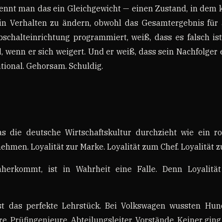
nennt man das ein Gleichgewicht — einen Zustand, in dem 
in Verhalten zu ändern, obwohl das Gesamtergebnis für al
bschalteinrichtung programmiert, weiß, dass es falsch is
d, wenn er sich weigert. Und er weiß, dass sein Nachfolger 
ational. Gehorsam. Schuldig.
as die deutsche Wirtschaftskultur durchzieht wie ein rot
ehmen. Loyalität zur Marke. Loyalität zum Chef. Loyalität 
erkommt, ist in Wahrheit eine Falle. Denn Loyalitä
ist das perfekte Lehrstück. Bei Volkswagen wussten Hu
, Prüfingenieure, Abteilungsleiter, Vorstände. Keiner ging 