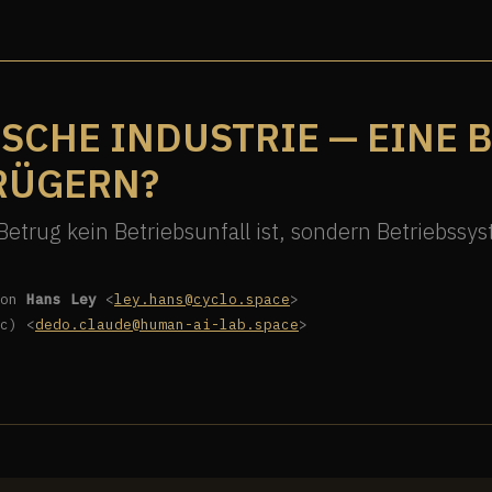
TSCHE INDUSTRIE — EINE 
RÜGERN?
etrug kein Betriebsunfall ist, sondern Betriebssy
von
Hans Ley
<
ley.hans@cyclo.space
>
c) <
dedo.claude@human-ai-lab.space
>