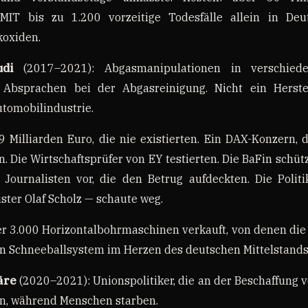
IT bis zu 1.200 vorzeitige Todesfälle allein in De
koxiden.
di
(2017–2021): Abgasmanipulationen in verschied
ge Absprachen bei der Abgasreinigung. Nicht ein Herst
tomobilindustrie.
9 Milliarden Euro, die nie existierten. Ein DAX-Konzern,
n. Die Wirtschaftsprüfer von EY testierten. Die BaFin sch
Journalisten vor, die den Betrug aufdeckten. Die Polit
ter Olaf Scholz — schaute weg.
r 3.000 Horizontalbohrmaschinen verkauft, von denen die
Ein Schneeballsystem im Herzen des deutschen Mittelstands
äre
(2020–2021): Unionspolitiker, die an der Beschaffung 
en, während Menschen starben.