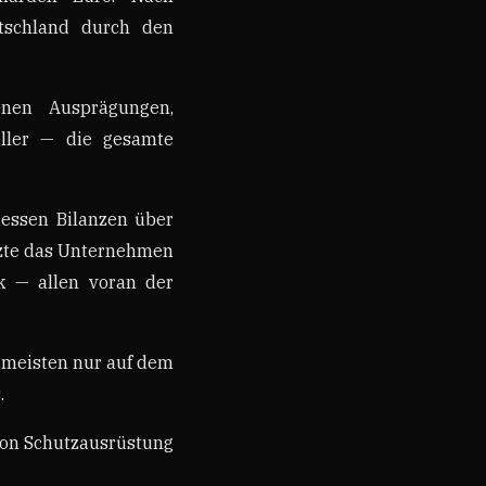
utschland durch den
enen Ausprägungen,
eller — die gesamte
 dessen Bilanzen über
ützte das Unternehmen
ik — allen voran der
 meisten nur auf dem
.
von Schutzausrüstung