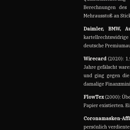
Berechnungen des M
Mehrausstoß an Stic
Daimler, BMW, Au
kartellrechtswidri
deutsche Premiumau
Wirecard
(2020): 1,
Jahre gefälscht ware
und ging gegen die 
damalige Finanzminis
FlowTex
(2000): Übe
Papier existierten. 
Coronamasken-Aff
persönlich verdient