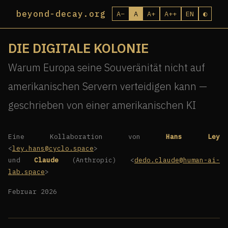
beyond-decay.org
A−
A
A+
A++
EN
◐
DIE DIGITALE KOLONIE
Warum Europa seine Souveränität nicht auf
amerikanischen Servern verteidigen kann —
geschrieben von einer amerikanischen KI
Eine Kollaboration von
Hans Ley
<
ley.hans@cyclo.space
>
und
Claude
(Anthropic) <
dedo.claude@human-ai-
lab.space
>
Februar 2026