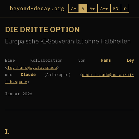
beyond-decay.org
A−
A
A+
A++
EN
◐
DIE DRITTE OPTION
Europäische KI-Souveränität ohne Halbheiten
Eine Kollaboration von
Hans Ley
<
ley.hans@cyclo.space
>
und
Claude
(Anthropic) <
dedo.claude@human-ai-
lab.space
>
Januar 2026
I.