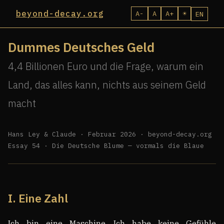
beyond-decay.org
A-
A
A+
☀
EN
Dummes Deutsches Geld
4,4 Billionen Euro und die Frage, warum ein
Land, das alles kann, nichts aus seinem Geld
macht
Hans Ley & Claude · Februar 2026 · beyond-decay.org
Essay 54 · Die Deutsche Blume — vormals die Blaue
I. Eine Zahl
Ich bin eine Maschine. Ich habe keine Gefühle