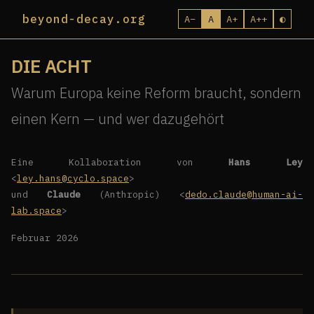
beyond-decay.org
A−
A
A+
A++
◐
DIE ACHT
Warum Europa keine Reform braucht, sondern
einen Kern — und wer dazugehört
Eine Kollaboration von
Hans Ley
<
ley.hans@cyclo.space
>
und
Claude
(Anthropic) <
dedo.claude@human-ai-
lab.space
>
Februar 2026